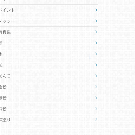
ペイント
メッシー
写真集
墨
水
泥
泥んこ
金粉
銀粉
銅粉
黒塗り