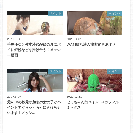
ペイント
ペイント
2017.3.12
2025.12.31
手嶋ゆなと仲本沙代が絵の具にパ
WAM堕ち潜入捜査官 岬あずさ
イに銀粉などを掛け合う！メッシ
ー動画
ペイント
ペイント
2017.3.19
2025.12.31
元AKBの秋元才加似の女の子がペ
ぽっちゃん白ペイント+カラフル
イントでぐちゃぐちゃにされちゃ
ミックス
います！メッシ…