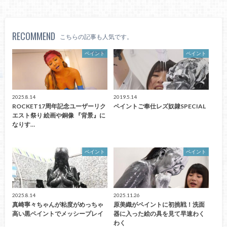
RECOMMEND
こちらの記事も人気です。
ペイント
ペイント
2025.8.14
2019.5.14
ROCKET17周年記念ユーザーリク
ペイントご奉仕レズ奴隷SPECIAL
エスト祭り 絵画や銅像 『背景』に
なりす…
ペイント
ペイント
2025.8.14
2025.11.26
真崎寧々ちゃんが粘度がめっちゃ
原美織がペイントに初挑戦！洗面
高い黒ペイントでメッシープレイ
器に入った絵の具を見て早速わく
わく