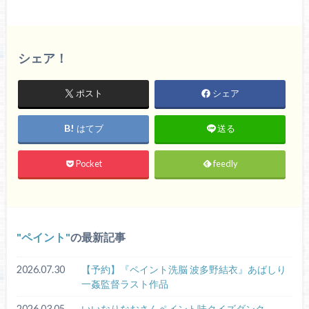
シェア！
ポスト
シェア
はてブ
送る
Pocket
feedly
ペイント
の最新記事
2026.07.30
【予約】『ペイント洗脳 波多野結衣』あばしり
一姦監督ラスト作品
2026.03.05
いいなりなおさんペイント味クイズダンク