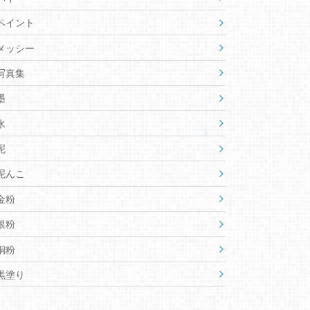
ペイント
メッシー
写真集
墨
水
泥
泥んこ
金粉
銀粉
銅粉
黒塗り