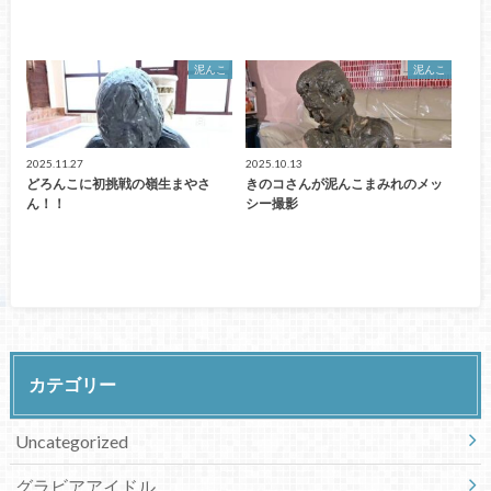
泥んこ
泥んこ
2025.11.27
2025.10.13
どろんこに初挑戦の嶺生まやさ
きのコさんが泥んこまみれのメッ
ん！！
シー撮影
カテゴリー
Uncategorized
グラビアアイドル