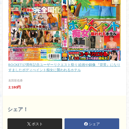
ROCKET17周年記念ユーザーリクエスト祭り 絵画や銅像 『背景』になり
すましたボディぺイント痴女に襲われるホテル
友田彩也香
2,180円
シェア！
ポスト
シェア