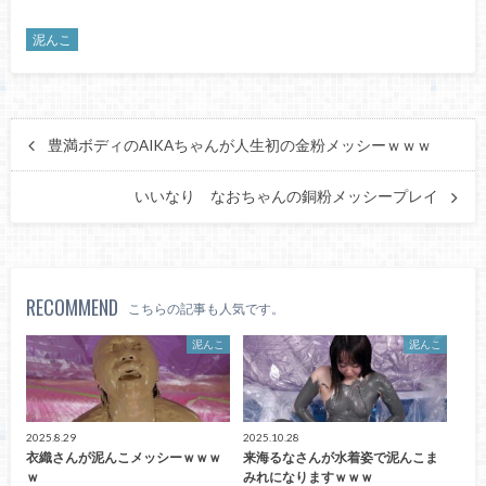
泥んこ
豊満ボディのAIKAちゃんが人生初の金粉メッシーｗｗｗ
いいなり なおちゃんの銅粉メッシープレイ
RECOMMEND
こちらの記事も人気です。
泥んこ
泥んこ
2025.8.29
2025.10.28
衣織さんが泥んこメッシーｗｗｗ
来海るなさんが水着姿で泥んこま
ｗ
みれになりますｗｗｗ