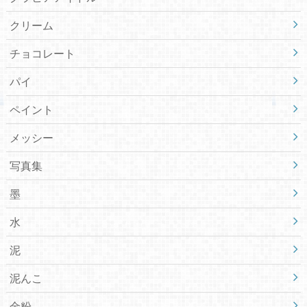
クリーム
チョコレート
パイ
ペイント
メッシー
写真集
墨
水
泥
泥んこ
金粉