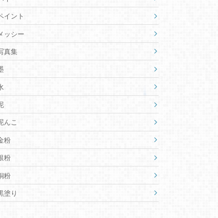
ペイント
メッシー
写真集
墨
水
泥
泥んこ
金粉
銀粉
銅粉
黒塗り