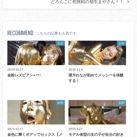
どろんこに初挑戦の嶺生まやさん！！
RECOMMEND
こちらの記事も人気です。
金粉
金粉
2019.10.27
2016.11.4
金粉レズビアン+???
望月れなが初めてメッシーを体験
する！
金粉
金粉
2021.12.17
2025.9.27
金色に輝くボディでセックス【メ
モデル体型の女の子が自分の好き