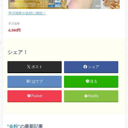
早川瑞希が金粉に挑戦！
早川瑞希
6,380円
シェア！
ポスト
シェア
はてブ
送る
Pocket
feedly
金粉
の最新記事