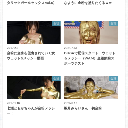
タリックガールセックス vol.8】
なように金粉を塗りたくるｗｗ
金粉
金粉
2017.2.3
2021.7.16
金粉に全身を侵食されていく女…
DUGAで配信スタート！ウェット
ウェット&メッシー動画
＆メッシー（WAM）金銀銅粉ス
ポーツテスト
金粉
金粉
2017.1.18
2026.3.17
七瀬ともかちゃんが金粉メッシ
楓月みらいさん 初金粉
ー！