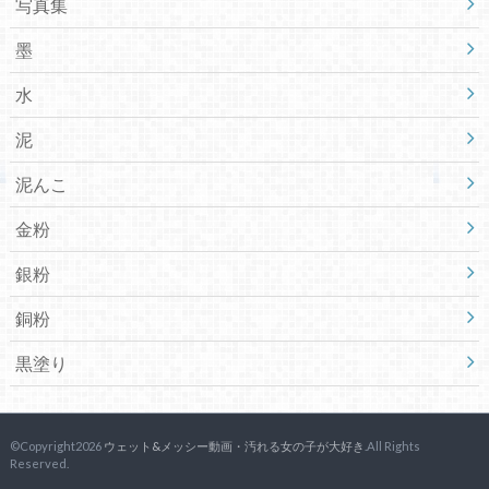
写真集
墨
水
泥
泥んこ
金粉
銀粉
銅粉
黒塗り
©Copyright2026
ウェット&メッシー動画・汚れる女の子が大好き
.All Rights
Reserved.