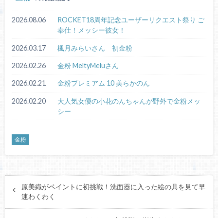
2026.08.06
ROCKET18周年記念ユーザーリクエスト祭り ご
奉仕！メッシー彼女！
2026.03.17
楓月みらいさん 初金粉
2026.02.26
金粉 MeltyMeluさん
2026.02.21
金粉プレミアム 10 美らかのん
2026.02.20
大人気女優の小花のんちゃんが野外で金粉メッ
シー
金粉
原美織がペイントに初挑戦！洗面器に入った絵の具を見て早
速わくわく