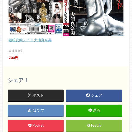
銀粉変態メイド 大浦真奈美
大浦真奈美
700円
シェア！
ポスト
シェア
はてブ
送る
Pocket
feedly