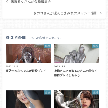
来海るなさんが金粉撮影会
きのコさんが泥んこまみれのメッシー撮影
RECOMMEND
こちらの記事も人気です。
銀粉
銀粉
2025.12.19
2025.11.3
夜乃さゆなちゃんが銀粉プレイ
衣織さんと来海るなさんの仲良く
銀粉プレイしちゃう
金粉
銀粉