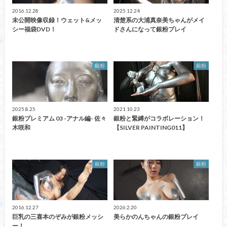
2016.12.28
2025.12.24
未公開映像収録！ウェット&メッ
清楚系の大浦真奈美ちゃんがメイ
シー福袋DVD！
ドさんになって銀粉プレイ
銀粉
銀粉
2025.8.25
2021.10.23
銀粉プレミアム 03 -アナル編- 佐々
銀粉と緊縛がコラボレーション！
木咲和
【SILVER PAINTING011】
銀粉
銀粉
2016.12.27
2026.2.20
巨乳の三喜本のぞみが銀粉メッシ
美らかのんちゃんの銀粉プレイ
ー！